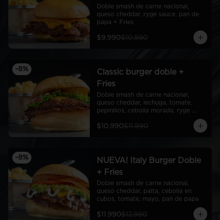
Doble smash de carne nacional, 
queso cheddar, ryge sauce, pan de 
papa + Fries
$9.990
$10.990
-
8
%
Classic burger doble +
Fries
Doble smash de carne nacional, 
queso cheddar, lechuga, tomate, 
pepinillos, cebolla morada, ryge 
sauce, pan de papa + Fries
$10.990
$11.990
-
8
%
NUEVA! Italy Burger Doble
+ Fries
Doble smash de carne nacional, 
queso cheddar, palta, cebolla en 
cubos, tomate, mayo, pan de papa
$11.990
$12.990