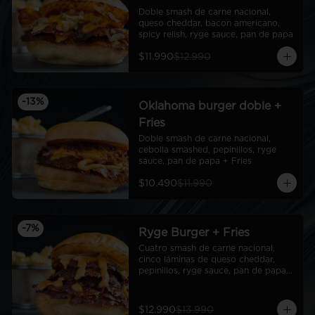
Doble smash de carne nacional, 
queso cheddar, bacon americano, 
spicy relish, ryge sauce, pan de papa
$11.990
$12.990
-
13
%
Oklahoma burger doble +
Fries
Doble smash de carne nacional, 
cebolla smashed, pepinillos, ryge 
sauce, pan de papa + Fries
$10.490
$11.990
-
7
%
Ryge Burger + Fries
Cuatro smash de carne nacional, 
cinco láminas de queso cheddar, 
pepinillos, ryge sauce, pan de papa + 
Fries
$12.990
$13.990