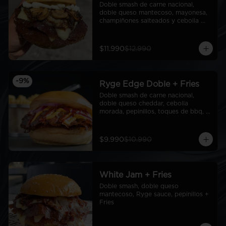
Doble smash de carne nacional, 
doble queso mantecoso, mayonesa, 
champiñones salteados y cebolla 
caramelizada
$11.990
$12.990
-
9
%
Ryge Edge Doble + Fries
Doble smash de carne nacional, 
doble queso cheddar, cebolla 
morada, pepinillos, toques de bbq, 
ryge sauce, pan de papa + Fries
$9.990
$10.990
White Jam + Fries
Doble smash, doble queso 
mantecoso, Ryge sauce, pepinillos + 
Fries