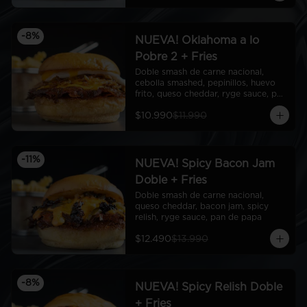
-
8
%
NUEVA! Oklahoma a lo
Pobre 2 + Fries
Doble smash de carne nacional, 
cebolla smashed, pepinillos, huevo 
frito, queso cheddar, ryge sauce, pan 
de papa
$10.990
$11.990
-
11
%
NUEVA! Spicy Bacon Jam
Doble + Fries
Doble smash de carne nacional, 
queso cheddar, bacon jam, spicy 
relish, ryge sauce, pan de papa
$12.490
$13.990
-
8
%
NUEVA! Spicy Relish Doble
+ Fries