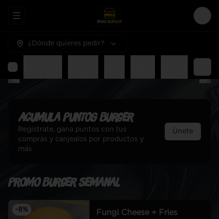
Abrir menu de navegación
Logi
¿Dónde quieres pedir?
al
Promociones
Burgers
Sides
Drinks
Sauces
Acumula
Puntos Burger
Regístrate, gana puntos con tus
Únete
compras y canjealos por productos y
más
Promo Burger Semanal
-
8
%
Fungi Cheese + Fries