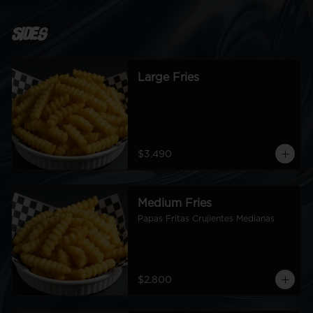
Sides
Large Fries
$3.490
Medium Fries
Papas Fritas Crujientes Medianas
$2.800