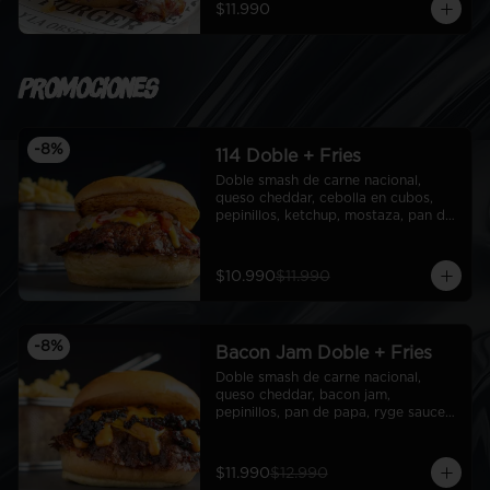
$11.990
Promociones
-
8
%
114 Doble + Fries
Doble smash de carne nacional, 
queso cheddar, cebolla en cubos, 
pepinillos, ketchup, mostaza, pan de 
papa + fries
$10.990
$11.990
-
8
%
Bacon Jam Doble + Fries
Doble smash de carne nacional, 
queso cheddar, bacon jam, 
pepinillos, pan de papa, ryge sauce + 
fries
$11.990
$12.990