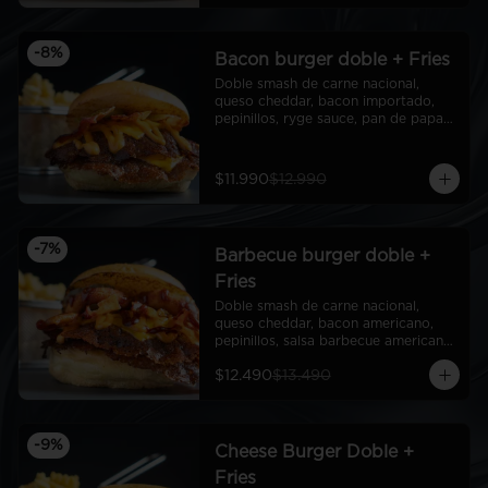
-
8
%
Bacon burger doble + Fries
Doble smash de carne nacional, 
queso cheddar, bacon importado, 
pepinillos, ryge sauce, pan de papa + 
fries
$11.990
$12.990
-
7
%
Barbecue burger doble +
Fries
Doble smash de carne nacional, 
queso cheddar, bacon americano, 
pepinillos, salsa barbecue americana, 
aros de cebolla americanos, ryge 
$12.490
$13.490
sauce, pan de papa + Fries
-
9
%
Cheese Burger Doble +
Fries