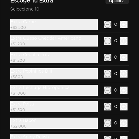
Escoge Tu Extra
Opcional
Seleccione 10
Extra Carne
0
$800
+
$2.500
Extra Queso Cheddar Americano
0
+
$1.200
Mostaza
Extra Cebolla Frita
0
+
$1.200
Extra Pepinillos Dill
0
+
$800
$500
Extra Lechuga Hidroponica
0
+
$1.000
Extra Palta
Ryge Sauce
0
+
$1.500
Extra Bacon
0
+
$2.000
Extra Spicy Relish