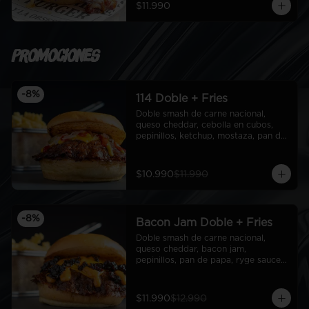
$11.990
Promociones
-
8
%
114 Doble + Fries
Doble smash de carne nacional, 
queso cheddar, cebolla en cubos, 
pepinillos, ketchup, mostaza, pan de 
papa + fries
$10.990
$11.990
-
8
%
Bacon Jam Doble + Fries
Doble smash de carne nacional, 
queso cheddar, bacon jam, 
pepinillos, pan de papa, ryge sauce + 
fries
$11.990
$12.990