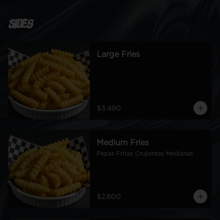
Sides
Large Fries
$3.490
Medium Fries
Papas Fritas Crujientes Medianas
$2.800