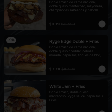
Doble smash de carne nacional, 
doble queso mantecoso, mayonesa, 
champiñones salteados y cebolla 
caramelizada
$11.990
$12.990
-
9
%
Ryge Edge Doble + Fries
Doble smash de carne nacional, 
doble queso cheddar, cebolla 
morada, pepinillos, toques de bbq, 
ryge sauce, pan de papa + Fries
$9.990
$10.990
White Jam + Fries
Doble smash, doble queso 
mantecoso, Ryge sauce, pepinillos + 
Fries