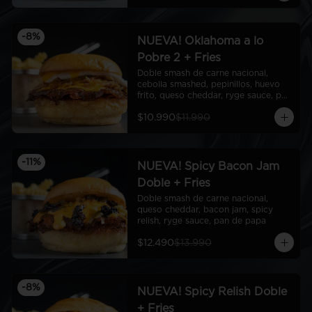
-
8
%
NUEVA! Oklahoma a lo
Pobre 2 + Fries
Doble smash de carne nacional, 
cebolla smashed, pepinillos, huevo 
frito, queso cheddar, ryge sauce, pan 
de papa
$10.990
$11.990
-
11
%
NUEVA! Spicy Bacon Jam
Doble + Fries
Doble smash de carne nacional, 
queso cheddar, bacon jam, spicy 
relish, ryge sauce, pan de papa
$12.490
$13.990
-
8
%
NUEVA! Spicy Relish Doble
+ Fries