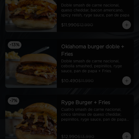
Doble smash de carne nacional, 
queso cheddar, bacon americano, 
spicy relish, ryge sauce, pan de papa
$11.990
$12.990
-
13
%
Oklahoma burger doble +
Fries
Doble smash de carne nacional, 
cebolla smashed, pepinillos, ryge 
sauce, pan de papa + Fries
$10.490
$11.990
-
7
%
Ryge Burger + Fries
Cuatro smash de carne nacional, 
cinco láminas de queso cheddar, 
pepinillos, ryge sauce, pan de papa + 
Fries
$12.990
$13.990