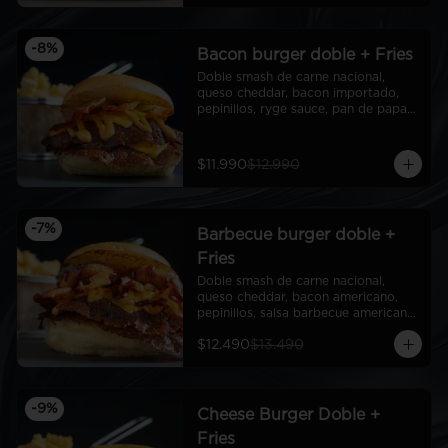
-
8
%
Bacon burger doble + Fries
Doble smash de carne nacional, 
queso cheddar, bacon importado, 
pepinillos, ryge sauce, pan de papa + 
fries
$11.990
$12.990
-
7
%
Barbecue burger doble +
Fries
Doble smash de carne nacional, 
queso cheddar, bacon americano, 
pepinillos, salsa barbecue americana, 
aros de cebolla americanos, ryge 
$12.490
$13.490
sauce, pan de papa + Fries
-
9
%
Cheese Burger Doble +
Fries