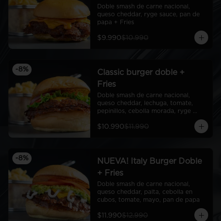
Doble smash de carne nacional, 
queso cheddar, ryge sauce, pan de 
papa + Fries
$9.990
$10.990
-
8
%
Classic burger doble +
Fries
Doble smash de carne nacional, 
queso cheddar, lechuga, tomate, 
pepinillos, cebolla morada, ryge 
sauce, pan de papa + Fries
$10.990
$11.990
-
8
%
NUEVA! Italy Burger Doble
+ Fries
Doble smash de carne nacional, 
queso cheddar, palta, cebolla en 
cubos, tomate, mayo, pan de papa
$11.990
$12.990