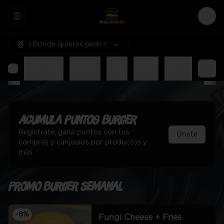
Abrir menu de navegación
Logi
¿Dónde quieres pedir?
al
Promociones
Burgers
Sides
Drinks
Sauces
Acumula
Puntos Burger
Regístrate, gana puntos con tus
Únete
compras y canjealos por productos y
más
Promo Burger Semanal
-
8
%
Fungi Cheese + Fries