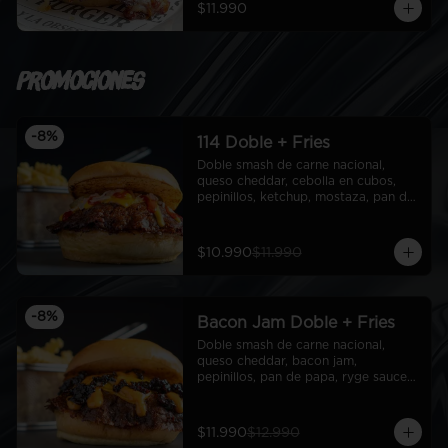
$11.990
Promociones
-
8
%
114 Doble + Fries
Doble smash de carne nacional, 
queso cheddar, cebolla en cubos, 
pepinillos, ketchup, mostaza, pan de 
papa + fries
$10.990
$11.990
-
8
%
Bacon Jam Doble + Fries
Doble smash de carne nacional, 
queso cheddar, bacon jam, 
pepinillos, pan de papa, ryge sauce + 
fries
$11.990
$12.990