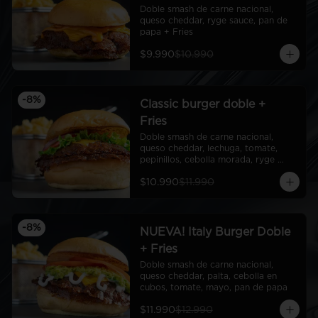
Doble smash de carne nacional, 
queso cheddar, ryge sauce, pan de 
papa + Fries
$9.990
$10.990
-
8
%
Classic burger doble +
Fries
Doble smash de carne nacional, 
queso cheddar, lechuga, tomate, 
pepinillos, cebolla morada, ryge 
sauce, pan de papa + Fries
$10.990
$11.990
-
8
%
NUEVA! Italy Burger Doble
+ Fries
Doble smash de carne nacional, 
queso cheddar, palta, cebolla en 
cubos, tomate, mayo, pan de papa
$11.990
$12.990