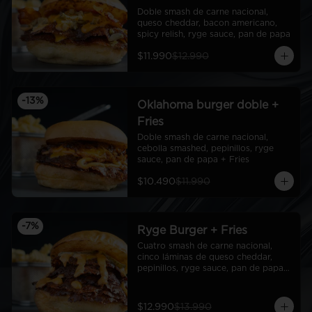
Doble smash de carne nacional, 
queso cheddar, bacon americano, 
spicy relish, ryge sauce, pan de papa
$11.990
$12.990
-
13
%
Oklahoma burger doble +
Fries
Doble smash de carne nacional, 
cebolla smashed, pepinillos, ryge 
sauce, pan de papa + Fries
$10.490
$11.990
-
7
%
Ryge Burger + Fries
Cuatro smash de carne nacional, 
cinco láminas de queso cheddar, 
pepinillos, ryge sauce, pan de papa + 
Fries
$12.990
$13.990