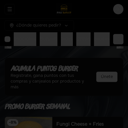
Abrir menu de navegación
Logi
¿Dónde quieres pedir?
al
Promociones
Burgers
Sides
Drinks
Sauces
Acumula
Puntos Burger
Regístrate, gana puntos con tus
Únete
compras y canjealos por productos y
más
Promo Burger Semanal
-
8
%
Fungi Cheese + Fries