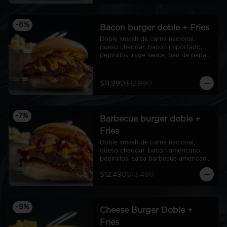
-
8
%
Bacon burger doble + Fries
Doble smash de carne nacional, 
queso cheddar, bacon importado, 
pepinillos, ryge sauce, pan de papa + 
fries
$11.990
$12.990
-
7
%
Barbecue burger doble +
Fries
Doble smash de carne nacional, 
queso cheddar, bacon americano, 
pepinillos, salsa barbecue americana, 
aros de cebolla americanos, ryge 
$12.490
$13.490
sauce, pan de papa + Fries
-
9
%
Cheese Burger Doble +
Fries