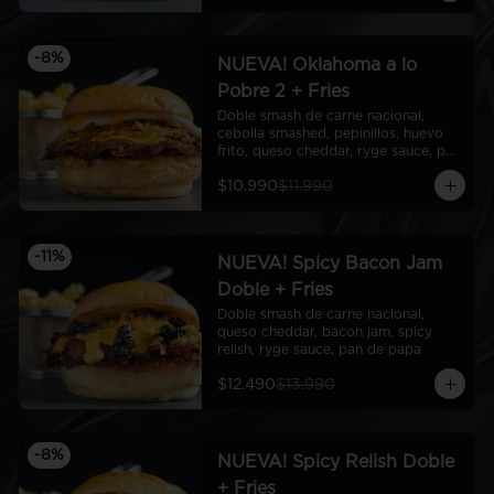
-
8
%
NUEVA! Oklahoma a lo
Pobre 2 + Fries
Doble smash de carne nacional, 
cebolla smashed, pepinillos, huevo 
frito, queso cheddar, ryge sauce, pan 
de papa
$10.990
$11.990
-
11
%
NUEVA! Spicy Bacon Jam
Doble + Fries
Doble smash de carne nacional, 
queso cheddar, bacon jam, spicy 
relish, ryge sauce, pan de papa
$12.490
$13.990
-
8
%
NUEVA! Spicy Relish Doble
+ Fries