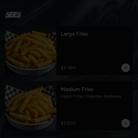
Sides
Large Fries
$3.490
Medium Fries
Papas Fritas Crujientes Medianas
$2.800