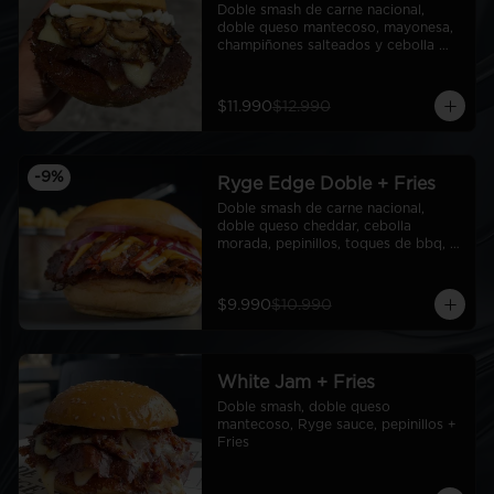
Doble smash de carne nacional, 
doble queso mantecoso, mayonesa, 
champiñones salteados y cebolla 
caramelizada
$11.990
$12.990
-
9
%
Ryge Edge Doble + Fries
Doble smash de carne nacional, 
doble queso cheddar, cebolla 
morada, pepinillos, toques de bbq, 
ryge sauce, pan de papa + Fries
$9.990
$10.990
White Jam + Fries
Doble smash, doble queso 
mantecoso, Ryge sauce, pepinillos + 
Fries