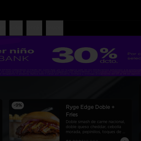
ers
Sides
Drinks
Sauces
-
9
%
Ryge Edge Doble +
Fries
Doble smash de carne nacional, 
doble queso cheddar, cebolla 
morada, pepinillos, toques de 
bbq, ryge sauce, pan de papa + 