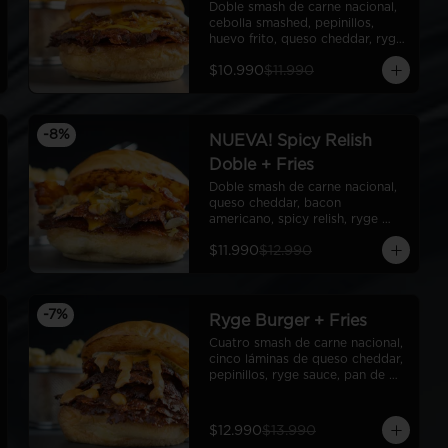
Doble smash de carne nacional, 
cebolla smashed, pepinillos, 
huevo frito, queso cheddar, ryge 
sauce, pan de papa
$10.990
$11.990
-
8
%
NUEVA! Spicy Relish
Doble + Fries
Doble smash de carne nacional, 
queso cheddar, bacon 
americano, spicy relish, ryge 
sauce, pan de papa
$11.990
$12.990
-
7
%
Ryge Burger + Fries
Cuatro smash de carne nacional, 
cinco láminas de queso cheddar, 
pepinillos, ryge sauce, pan de 
papa + Fries
$12.990
$13.990