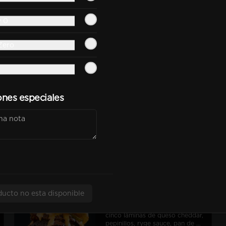
Classic Burger Doble
y 0
Doble smash de carne nacional, 
queso cheddar, lechuga, tomate, 
pepinillos, cebolla morada, ryge 
Zero
sauce, pan de papa
$9.990
ones especiales
Oklahoma Burger Doble
Doble smash de carne nacional, 
queso cheddar, cebolla smashed, 
pepinillos, ryge sauce, pan de 
papa
$9.490
ducto no esta disponible
Ryge Burger
Cuatro smash de carne nacional, 
cinco láminas de queso cheddar, 
pepinillos, ryge sauce, pan de 