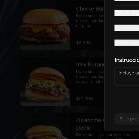
Cheese Burger Doble
Canada Dr
Doble smash de carne nacional, 
queso cheddar, ryge sauce, pan 
de papa
Coca Cola 
Scho Royal
$8.990
Instrucci
Italy Burger Doble
Doble smash de carne nacional, 
queso cheddar, palta, cebolla en 
cubos, tomate, mayo, pan de 
papa
$10.990
Este pro
Oklahoma a lo Pobre
Doble
Doble smash de carne nacional, 