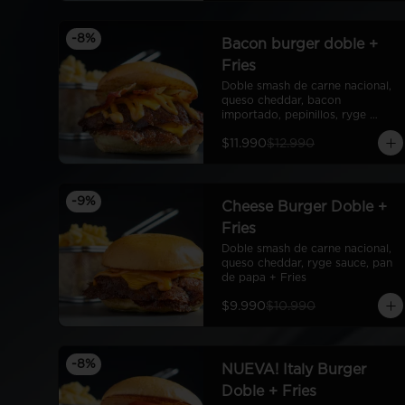
-
8
%
Bacon burger doble +
Fries
Doble smash de carne nacional, 
queso cheddar, bacon 
importado, pepinillos, ryge 
sauce, pan de papa + fries
$11.990
$12.990
-
9
%
Cheese Burger Doble +
Fries
Doble smash de carne nacional, 
queso cheddar, ryge sauce, pan 
de papa + Fries
$9.990
$10.990
-
8
%
NUEVA! Italy Burger
Doble + Fries