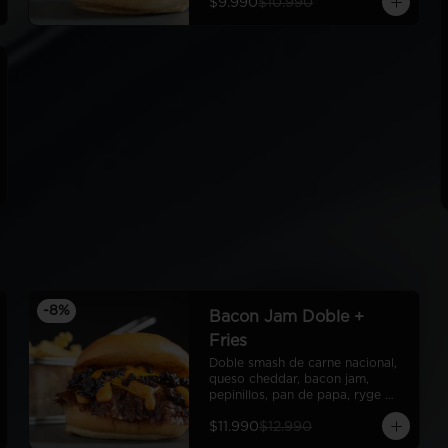
$9.990
$10.990
Fries
-
8
%
Bacon Jam Doble +
Fries
Doble smash de carne nacional, 
queso cheddar, bacon jam, 
pepinillos, pan de papa, ryge 
sauce + fries
$11.990
$12.990