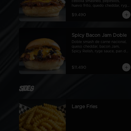
cebolla smashed, pepinillos, 
huevo frito, quedo cheddar, ryge 
sauce, pan de papa
$9.490
Spicy Bacon Jam Doble
Doble smash de carne nacional, 
queso cheddar, bacon Jam, 
Spicy Relish, ryge sauce, pan de 
papa
$11.490
Sides
Large Fries