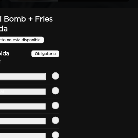
 Bomb + Fries
da
Bacon Burger Doble
cto no esta disponible
Doble smash de carne nacional, 
queso cheddar, bacon 
importado, pepinillos, ryge 
bida
Obligatorio
sauce, pan de papa
1
$10.990
Barbecue Burger Doble
al
Doble smash de carne nacional, 
queso cheddar, bacon 
americano, pepinillos, salsa 
barbecue americana, aros de 
cebolla americanos, ryge sauce, 
pan de papa
$11.490
y