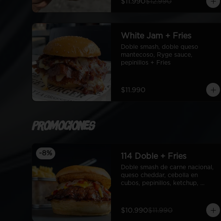
$11.990
$12.990
White Jam + Fries
Doble smash, doble queso 
mantecoso, Ryge sauce, 
pepinillos + Fries
$11.990
Promociones
-
8
%
114 Doble + Fries
Doble smash de carne nacional, 
queso cheddar, cebolla en 
cubos, pepinillos, ketchup, 
mostaza, pan de papa + fries
$10.990
$11.990