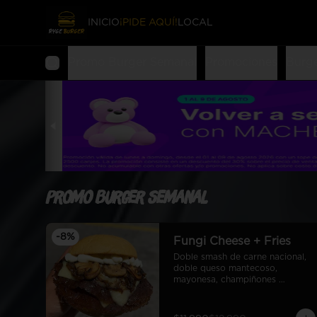
INICIO
¡PIDE AQUÍ!
LOCAL
Promo Burger Semanal
Promociones
Burg
Promo Burger Semanal
-
8
%
Fungi Cheese + Fries
Doble smash de carne nacional, 
doble queso mantecoso, 
mayonesa, champiñones 
salteados y cebolla caramelizada