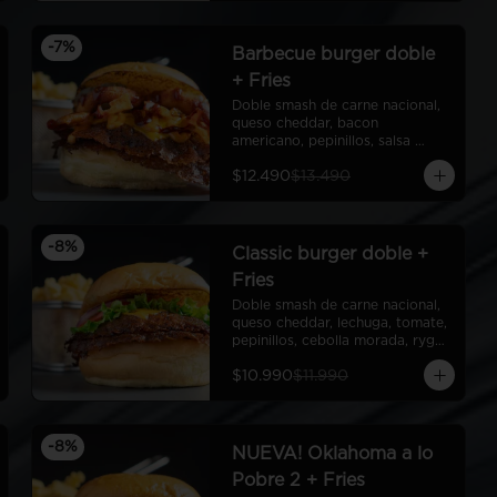
-
7
%
Barbecue burger doble
+ Fries
Doble smash de carne nacional, 
queso cheddar, bacon 
americano, pepinillos, salsa 
barbecue americana, aros de 
$12.490
$13.490
cebolla americanos, ryge sauce, 
pan de papa + Fries
-
8
%
Classic burger doble +
Fries
Doble smash de carne nacional, 
queso cheddar, lechuga, tomate, 
pepinillos, cebolla morada, ryge 
sauce, pan de papa + Fries
$10.990
$11.990
-
8
%
NUEVA! Oklahoma a lo
Pobre 2 + Fries