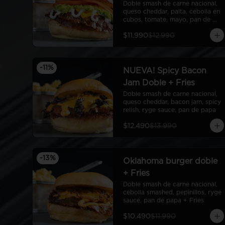
Doble smash de carne nacional, 
queso cheddar, palta, cebolla en 
cubos, tomate, mayo, pan de 
papa
$11.990
$12.990
-
11
%
NUEVA! Spicy Bacon
Jam Doble + Fries
Doble smash de carne nacional, 
queso cheddar, bacon jam, spicy 
relish, ryge sauce, pan de papa
$12.490
$13.990
-
13
%
Oklahoma burger doble
+ Fries
Doble smash de carne nacional, 
cebolla smashed, pepinillos, ryge 
sauce, pan de papa + Fries
$10.490
$11.990