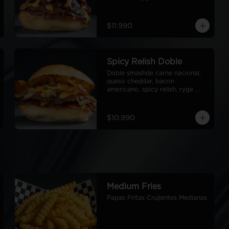
papa
$11.990
Spicy Relish Doble
Doble smashde carne nacional, 
queso cheddar, bacon 
americano, spicy relish, ryge 
sauce, pan de papa
$10.990
Medium Fries
Papas Fritas Crujientes Medianas