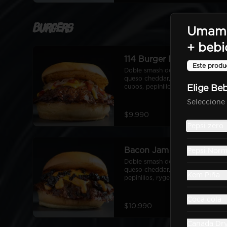
Burgers
Umami
+ bebi
114 Burger Doble
Este produ
Doble smash de carne nacional, 
queso cheddar, cebolla en 
cubos, pepinillos, ketchup, 
Elige Be
mostaza, pan de papa
Seleccione 
$9.990
Pepsi zero
Bacon Jam Doble
Pepsi Norm
Doble smash de carne nacional, 
queso cheddar, bacon Jam, 
Kem Piña
pepinillos, ryge sauce, pan de 
papa
Coca cola
$10.990
Canada Dr