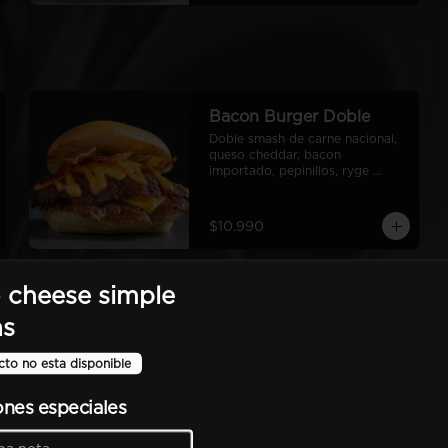
Bacon Burger Doble
Doble smash de carne nacional, 
queso cheddar, bacon 
importado, pepinillos, ryge 
sauce, pan de papa
$10.990
 cheese simple
Barbecue Burger Doble
Doble smash de carne nacional, 
as
queso cheddar, bacon 
americano, pepinillos, salsa 
cto no esta disponible
barbecue americana, aros de 
cebolla americanos, ryge sauce, 
pan de papa
ones especiales
$11.490