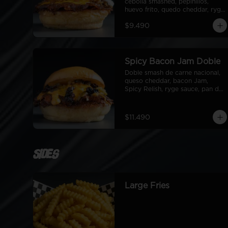
cebolla smashed, pepinillos, 
huevo frito, quedo cheddar, ryge 
sauce, pan de papa
$9.490
Spicy Bacon Jam Doble
Doble smash de carne nacional, 
queso cheddar, bacon Jam, 
Spicy Relish, ryge sauce, pan de 
papa
$11.490
Sides
Large Fries