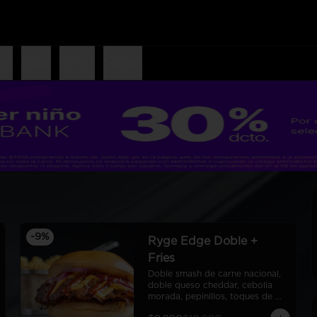
ers
Sides
Drinks
Sauces
-
9
%
Ryge Edge Doble +
Fries
Doble smash de carne nacional, 
doble queso cheddar, cebolla 
morada, pepinillos, toques de 
bbq, ryge sauce, pan de papa + 