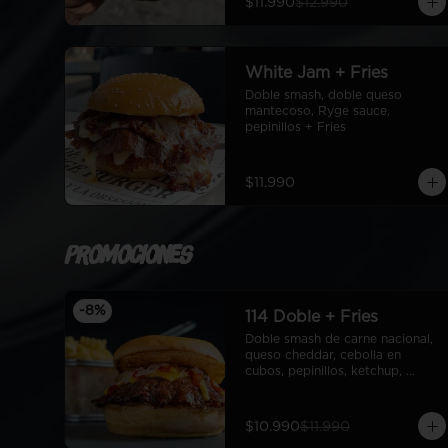
$11.990
$12.990
White Jam + Fries
Doble smash, doble queso 
mantecoso, Ryge sauce, 
pepinillos + Fries
$11.990
Promociones
-
8
%
114 Doble + Fries
Doble smash de carne nacional, 
queso cheddar, cebolla en 
cubos, pepinillos, ketchup, 
mostaza, pan de papa + fries
$10.990
$11.990