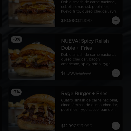
Doble smash de carne nacional, 
cebolla smashed, pepinillos, 
huevo frito, queso cheddar, ryge 
sauce, pan de papa
$10.990
$11.990
-
8
%
NUEVA! Spicy Relish
Doble + Fries
Doble smash de carne nacional, 
queso cheddar, bacon 
americano, spicy relish, ryge 
sauce, pan de papa
$11.990
$12.990
-
7
%
Ryge Burger + Fries
Cuatro smash de carne nacional, 
cinco láminas de queso cheddar, 
pepinillos, ryge sauce, pan de 
papa + Fries
$12.990
$13.990