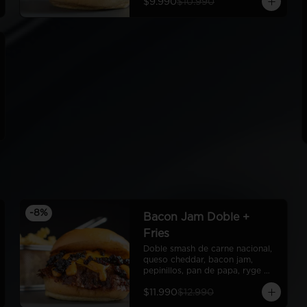
$9.990
$10.990
Fries
-
8
%
Bacon Jam Doble +
Fries
Doble smash de carne nacional, 
queso cheddar, bacon jam, 
pepinillos, pan de papa, ryge 
sauce + fries
$11.990
$12.990