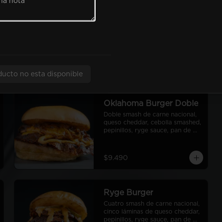
Classic Burger Doble
Doble smash de carne nacional, 
queso cheddar, lechuga, tomate, 
pepinillos, cebolla morada, ryge 
sauce, pan de papa
$9.990
ducto no esta disponible
Oklahoma Burger Doble
Doble smash de carne nacional, 
queso cheddar, cebolla smashed, 
pepinillos, ryge sauce, pan de 
papa
$9.490
Ryge Burger
Cuatro smash de carne nacional, 
cinco láminas de queso cheddar, 
pepinillos, ryge sauce, pan de 