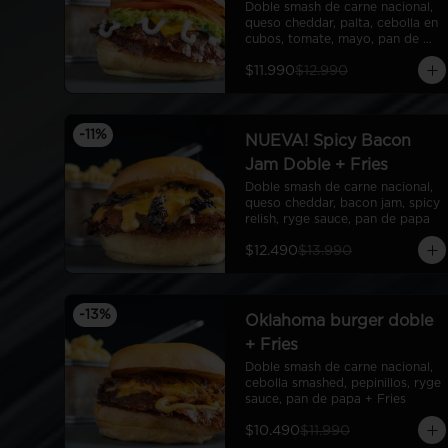
Doble smash de carne nacional, 
queso cheddar, palta, cebolla en 
cubos, tomate, mayo, pan de 
papa
$11.990
$12.990
-
11
%
NUEVA! Spicy Bacon
Jam Doble + Fries
Doble smash de carne nacional, 
queso cheddar, bacon jam, spicy 
relish, ryge sauce, pan de papa
$12.490
$13.990
-
13
%
Oklahoma burger doble
+ Fries
Doble smash de carne nacional, 
cebolla smashed, pepinillos, ryge 
sauce, pan de papa + Fries
$10.490
$11.990