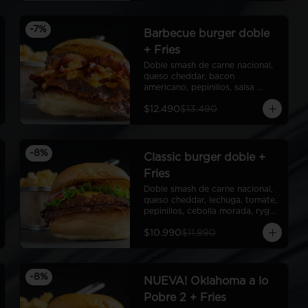
-
7
%
Barbecue burger doble
+ Fries
Doble smash de carne nacional, 
queso cheddar, bacon 
americano, pepinillos, salsa 
barbecue americana, aros de 
$12.490
$13.490
cebolla americanos, ryge sauce, 
pan de papa + Fries
-
8
%
Classic burger doble +
Fries
Doble smash de carne nacional, 
queso cheddar, lechuga, tomate, 
pepinillos, cebolla morada, ryge 
sauce, pan de papa + Fries
$10.990
$11.990
-
8
%
NUEVA! Oklahoma a lo
Pobre 2 + Fries