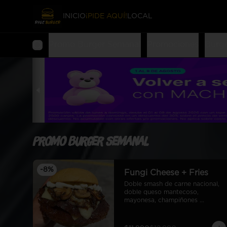
INICIO
¡PIDE AQUÍ!
LOCAL
Promo Burger Semanal
Promociones
Burg
Promo Burger Semanal
-
8
%
Fungi Cheese + Fries
Doble smash de carne nacional, 
doble queso mantecoso, 
mayonesa, champiñones 
salteados y cebolla caramelizada