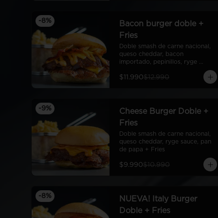
-
8
%
Bacon burger doble +
Fries
Doble smash de carne nacional, 
queso cheddar, bacon 
importado, pepinillos, ryge 
sauce, pan de papa + fries
$11.990
$12.990
-
9
%
Cheese Burger Doble +
Fries
Doble smash de carne nacional, 
queso cheddar, ryge sauce, pan 
de papa + Fries
$9.990
$10.990
-
8
%
NUEVA! Italy Burger
Doble + Fries