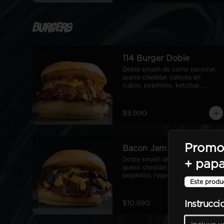
Burgers
114 Burger Doble
Doble smash de carne nacional, 
queso cheddar, cebolla en 
cubos, pepinillos, ketchup, 
mostaza, pan de papa
$9.990
Promo
Bacon Jam Doble
Doble smash de carne nacional, 
+ pap
queso cheddar, bacon Jam, 
pepinillos, ryge sauce, pan de 
Este produ
papa
Instrucci
$10.990