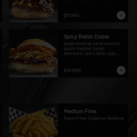
papa
$11.990
Spicy Relish Doble
Doble smashde carne nacional, 
queso cheddar, bacon 
americano, spicy relish, ryge 
sauce, pan de papa
$10.990
Medium Fries
Papas Fritas Crujientes Medianas