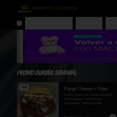
INICIO
¡PIDE AQUÍ!
LOCAL
Promo Burger Semanal
Promociones
Burg
Promo Burger Semanal
-
8
%
Fungi Cheese + Fries
Doble smash de carne nacional, 
doble queso mantecoso, 
mayonesa, champiñones 
salteados y cebolla caramelizada