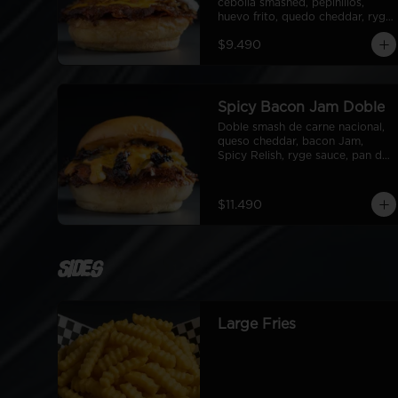
cebolla smashed, pepinillos, 
huevo frito, quedo cheddar, ryge 
sauce, pan de papa
$9.490
Spicy Bacon Jam Doble
Doble smash de carne nacional, 
queso cheddar, bacon Jam, 
Spicy Relish, ryge sauce, pan de 
papa
$11.490
Sides
Large Fries