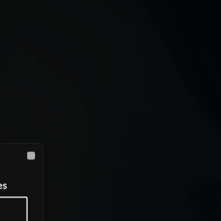
Close
es