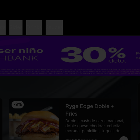
ers
Sides
Drinks
Sauces
-
9
%
Ryge Edge Doble +
Fries
Doble smash de carne nacional, 
doble queso cheddar, cebolla 
morada, pepinillos, toques de 
bbq, ryge sauce, pan de papa + 