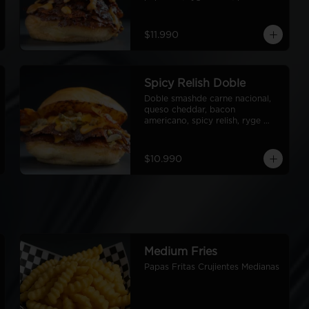
papa
$11.990
Spicy Relish Doble
Doble smashde carne nacional, 
queso cheddar, bacon 
americano, spicy relish, ryge 
sauce, pan de papa
$10.990
Medium Fries
Papas Fritas Crujientes Medianas