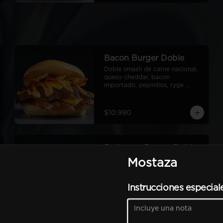
Bacon Burger Doble
Doble smash de carne nacional, 
queso cheddar, bacon 
importado, pepinillos, ryge 
sauce, pan de papa
$10.990
Barbecue Burger Doble
Doble smash de carne nacional, 
Mostaza
queso cheddar, bacon 
americano, pepinillos, salsa 
barbecue americana, aros de 
Instrucciones especial
cebolla americanos, ryge sauce, 
pan de papa
$11.490