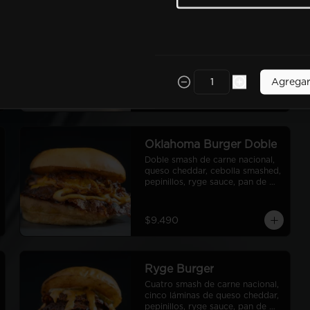
Classic Burger Doble
Doble smash de carne nacional, 
queso cheddar, lechuga, tomate, 
pepinillos, cebolla morada, ryge 
sauce, pan de papa
Agrega
$9.990
Oklahoma Burger Doble
Doble smash de carne nacional, 
queso cheddar, cebolla smashed, 
pepinillos, ryge sauce, pan de 
papa
$9.490
Ryge Burger
Cuatro smash de carne nacional, 
cinco láminas de queso cheddar, 
pepinillos, ryge sauce, pan de 