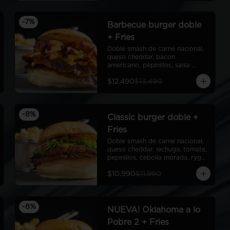
-
7
%
Barbecue burger doble
+ Fries
Doble smash de carne nacional, 
queso cheddar, bacon 
americano, pepinillos, salsa 
barbecue americana, aros de 
$12.490
$13.490
cebolla americanos, ryge sauce, 
pan de papa + Fries
-
8
%
Classic burger doble +
Fries
Doble smash de carne nacional, 
queso cheddar, lechuga, tomate, 
pepinillos, cebolla morada, ryge 
sauce, pan de papa + Fries
$10.990
$11.990
-
8
%
NUEVA! Oklahoma a lo
Pobre 2 + Fries