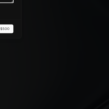
r
$500