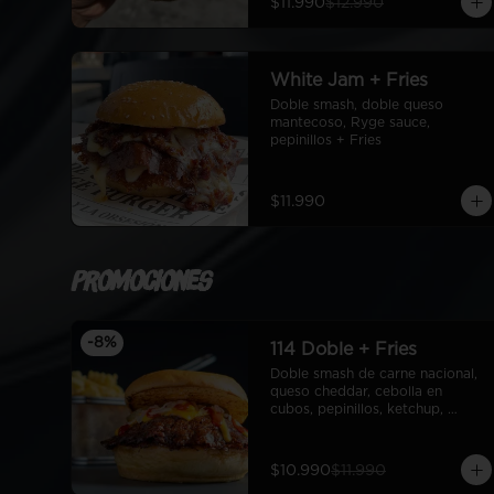
$11.990
$12.990
White Jam + Fries
Doble smash, doble queso 
mantecoso, Ryge sauce, 
pepinillos + Fries
$11.990
Promociones
-
8
%
114 Doble + Fries
Doble smash de carne nacional, 
queso cheddar, cebolla en 
cubos, pepinillos, ketchup, 
mostaza, pan de papa + fries
$10.990
$11.990