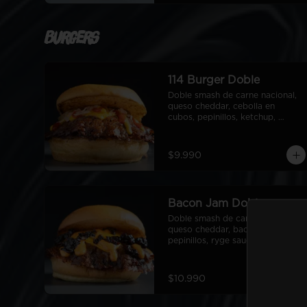
Burgers
114 Burger Doble
Doble smash de carne nacional, 
queso cheddar, cebolla en 
cubos, pepinillos, ketchup, 
mostaza, pan de papa
$9.990
Bacon Jam Doble
Doble smash de carne nacional, 
queso cheddar, bacon Jam, 
pepinillos, ryge sauce, pan de 
papa
$10.990