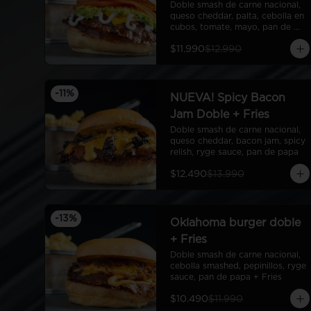
Doble smash de carne nacional, 
queso cheddar, palta, cebolla en 
cubos, tomate, mayo, pan de 
papa
$11.990
$12.990
-
11
%
NUEVA! Spicy Bacon
Jam Doble + Fries
Doble smash de carne nacional, 
queso cheddar, bacon jam, spicy 
relish, ryge sauce, pan de papa
$12.490
$13.990
-
13
%
Oklahoma burger doble
+ Fries
Doble smash de carne nacional, 
cebolla smashed, pepinillos, ryge 
sauce, pan de papa + Fries
$10.490
$11.990