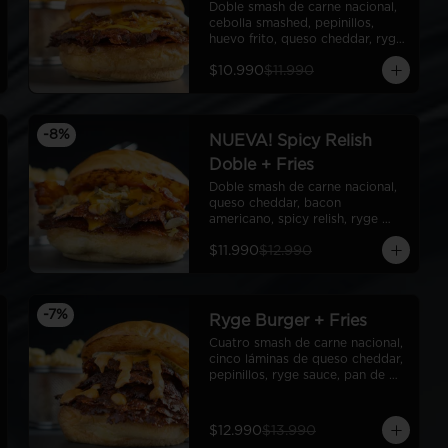
Doble smash de carne nacional, 
cebolla smashed, pepinillos, 
huevo frito, queso cheddar, ryge 
sauce, pan de papa
$10.990
$11.990
-
8
%
NUEVA! Spicy Relish
Doble + Fries
Doble smash de carne nacional, 
queso cheddar, bacon 
americano, spicy relish, ryge 
sauce, pan de papa
$11.990
$12.990
-
7
%
Ryge Burger + Fries
Cuatro smash de carne nacional, 
cinco láminas de queso cheddar, 
pepinillos, ryge sauce, pan de 
papa + Fries
$12.990
$13.990