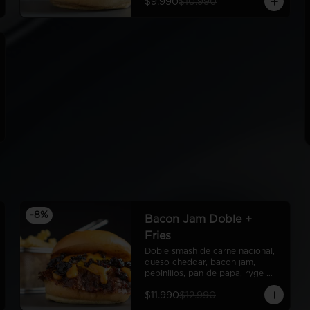
$9.990
$10.990
Fries
-
8
%
Bacon Jam Doble +
Fries
Doble smash de carne nacional, 
queso cheddar, bacon jam, 
pepinillos, pan de papa, ryge 
sauce + fries
$11.990
$12.990