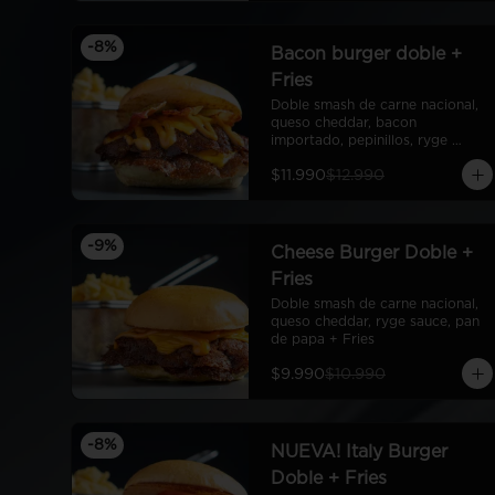
-
8
%
Bacon burger doble +
Fries
Doble smash de carne nacional, 
queso cheddar, bacon 
importado, pepinillos, ryge 
sauce, pan de papa + fries
$11.990
$12.990
-
9
%
Cheese Burger Doble +
Fries
Doble smash de carne nacional, 
queso cheddar, ryge sauce, pan 
de papa + Fries
$9.990
$10.990
-
8
%
NUEVA! Italy Burger
Doble + Fries