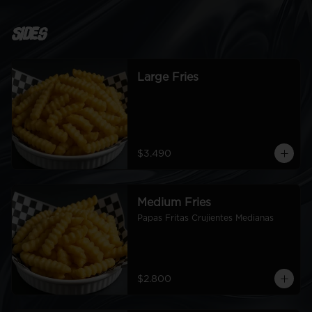
Sides
Large Fries
$3.490
Medium Fries
Papas Fritas Crujientes Medianas
$2.800