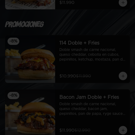
$11.990
Promociones
-
8
%
114 Doble + Fries
Doble smash de carne nacional, 
queso cheddar, cebolla en cubos, 
pepinillos, ketchup, mostaza, pan de 
papa + fries
$10.990
$11.990
-
8
%
Bacon Jam Doble + Fries
Doble smash de carne nacional, 
queso cheddar, bacon jam, 
pepinillos, pan de papa, ryge sauce + 
fries
$11.990
$12.990