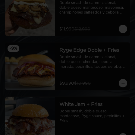
Doble smash de carne nacional, 
doble queso mantecoso, mayonesa, 
champiñones salteados y cebolla 
caramelizada
$11.990
$12.990
-
9
%
Ryge Edge Doble + Fries
Doble smash de carne nacional, 
doble queso cheddar, cebolla 
morada, pepinillos, toques de bbq, 
ryge sauce, pan de papa + Fries
$9.990
$10.990
White Jam + Fries
Doble smash, doble queso 
mantecoso, Ryge sauce, pepinillos + 
Fries