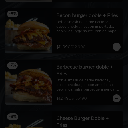
-
8
%
Bacon burger doble + Fries
Doble smash de carne nacional, 
queso cheddar, bacon importado, 
pepinillos, ryge sauce, pan de papa + 
fries
$11.990
$12.990
-
7
%
Barbecue burger doble +
Fries
Doble smash de carne nacional, 
queso cheddar, bacon americano, 
pepinillos, salsa barbecue americana, 
aros de cebolla americanos, ryge 
$12.490
$13.490
sauce, pan de papa + Fries
-
9
%
Cheese Burger Doble +
Fries