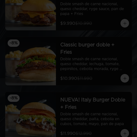
Doble smash de carne nacional, 
queso cheddar, ryge sauce, pan de 
papa + Fries
$9.990
$10.990
-
8
%
Classic burger doble +
Fries
Doble smash de carne nacional, 
queso cheddar, lechuga, tomate, 
pepinillos, cebolla morada, ryge 
sauce, pan de papa + Fries
$10.990
$11.990
-
8
%
NUEVA! Italy Burger Doble
+ Fries
Doble smash de carne nacional, 
queso cheddar, palta, cebolla en 
cubos, tomate, mayo, pan de papa
$11.990
$12.990