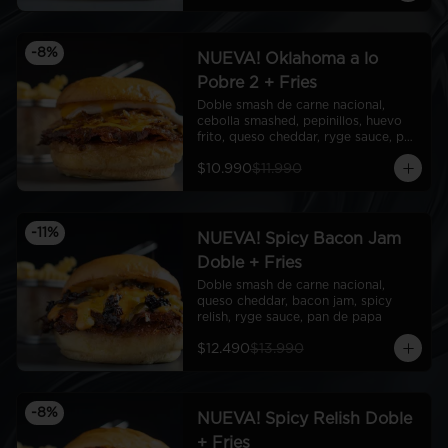
-
8
%
NUEVA! Oklahoma a lo
Pobre 2 + Fries
Doble smash de carne nacional, 
cebolla smashed, pepinillos, huevo 
frito, queso cheddar, ryge sauce, pan 
de papa
$10.990
$11.990
-
11
%
NUEVA! Spicy Bacon Jam
Doble + Fries
Doble smash de carne nacional, 
queso cheddar, bacon jam, spicy 
relish, ryge sauce, pan de papa
$12.490
$13.990
-
8
%
NUEVA! Spicy Relish Doble
+ Fries