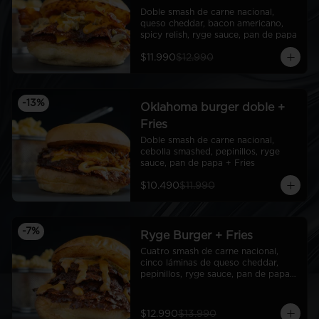
Doble smash de carne nacional, 
queso cheddar, bacon americano, 
spicy relish, ryge sauce, pan de papa
$11.990
$12.990
-
13
%
Oklahoma burger doble +
Fries
Doble smash de carne nacional, 
cebolla smashed, pepinillos, ryge 
sauce, pan de papa + Fries
$10.490
$11.990
-
7
%
Ryge Burger + Fries
Cuatro smash de carne nacional, 
cinco láminas de queso cheddar, 
pepinillos, ryge sauce, pan de papa + 
Fries
$12.990
$13.990