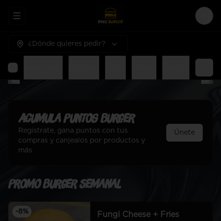
Abrir menu de navegación
Logi
¿Dónde quieres pedir?
al
Promociones
Burgers
Sides
Drinks
Sauces
Acumula
Puntos Burger
Regístrate, gana puntos con tus
Únete
compras y canjealos por productos y
más
Promo Burger Semanal
-
8
%
Fungi Cheese + Fries