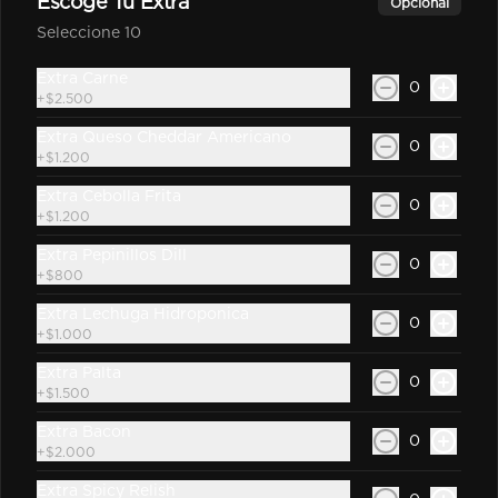
Escoge Tu Extra
Opcional
Seleccione 10
Extra Carne
0
$800
+
$2.500
Extra Queso Cheddar Americano
0
+
$1.200
Mostaza
Extra Cebolla Frita
0
+
$1.200
Extra Pepinillos Dill
0
+
$800
$500
Extra Lechuga Hidroponica
0
+
$1.000
Extra Palta
Ryge Sauce
0
+
$1.500
Extra Bacon
0
+
$2.000
Extra Spicy Relish