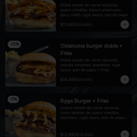
Doble smash de carne nacional, 
queso cheddar, bacon americano, 
spicy relish, ryge sauce, pan de papa
$11.990
$12.990
-
13
%
Oklahoma burger doble +
Fries
Doble smash de carne nacional, 
cebolla smashed, pepinillos, ryge 
sauce, pan de papa + Fries
$10.490
$11.990
-
7
%
Ryge Burger + Fries
Cuatro smash de carne nacional, 
cinco láminas de queso cheddar, 
pepinillos, ryge sauce, pan de papa + 
Fries
$12.990
$13.990