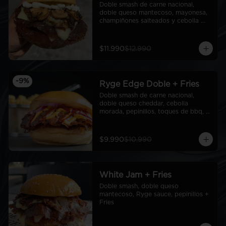
Doble smash de carne nacional, 
doble queso mantecoso, mayonesa, 
champiñones salteados y cebolla 
caramelizada
$11.990
$12.990
-
9
%
Ryge Edge Doble + Fries
Doble smash de carne nacional, 
doble queso cheddar, cebolla 
morada, pepinillos, toques de bbq, 
ryge sauce, pan de papa + Fries
$9.990
$10.990
White Jam + Fries
Doble smash, doble queso 
mantecoso, Ryge sauce, pepinillos + 
Fries