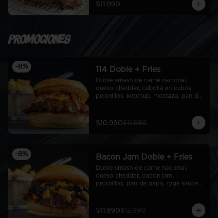
$11.990
Promociones
-
8
%
114 Doble + Fries
Doble smash de carne nacional, 
queso cheddar, cebolla en cubos, 
pepinillos, ketchup, mostaza, pan de 
papa + fries
$10.990
$11.990
-
8
%
Bacon Jam Doble + Fries
Doble smash de carne nacional, 
queso cheddar, bacon jam, 
pepinillos, pan de papa, ryge sauce + 
fries
$11.990
$12.990