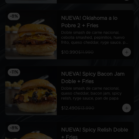
-
8
%
NUEVA! Oklahoma a lo
Pobre 2 + Fries
Doble smash de carne nacional, 
cebolla smashed, pepinillos, huevo 
frito, queso cheddar, ryge sauce, pan 
de papa
$10.990
$11.990
-
11
%
NUEVA! Spicy Bacon Jam
Doble + Fries
Doble smash de carne nacional, 
queso cheddar, bacon jam, spicy 
relish, ryge sauce, pan de papa
$12.490
$13.990
-
8
%
NUEVA! Spicy Relish Doble
+ Fries