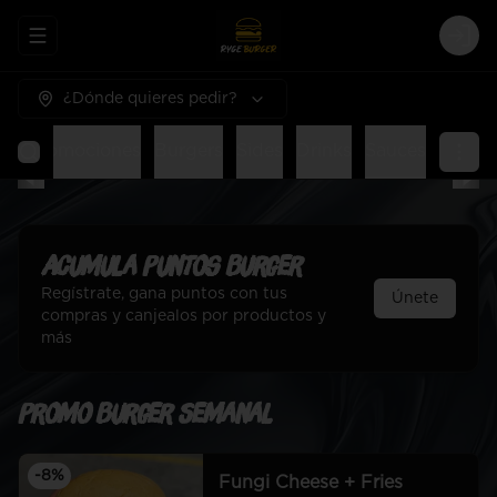
Abrir menu de navegación
Logi
¿Dónde quieres pedir?
al
Promociones
Burgers
Sides
Drinks
Sauces
Acumula
Puntos Burger
Regístrate, gana puntos con tus
Únete
compras y canjealos por productos y
más
Promo Burger Semanal
-
8
%
Fungi Cheese + Fries