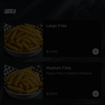
Sides
Large Fries
$3.490
Medium Fries
Papas Fritas Crujientes Medianas
$2.800