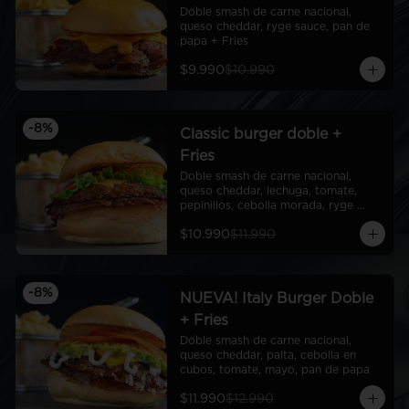
Doble smash de carne nacional, 
queso cheddar, ryge sauce, pan de 
papa + Fries
$9.990
$10.990
-
8
%
Classic burger doble +
Fries
Doble smash de carne nacional, 
queso cheddar, lechuga, tomate, 
pepinillos, cebolla morada, ryge 
sauce, pan de papa + Fries
$10.990
$11.990
-
8
%
NUEVA! Italy Burger Doble
+ Fries
Doble smash de carne nacional, 
queso cheddar, palta, cebolla en 
cubos, tomate, mayo, pan de papa
$11.990
$12.990