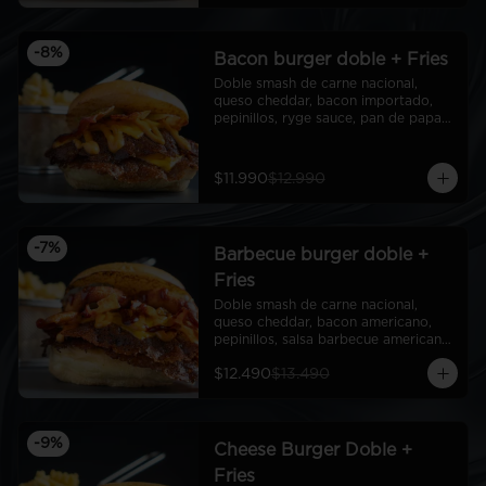
-
8
%
Bacon burger doble + Fries
Doble smash de carne nacional, 
queso cheddar, bacon importado, 
pepinillos, ryge sauce, pan de papa + 
fries
$11.990
$12.990
-
7
%
Barbecue burger doble +
Fries
Doble smash de carne nacional, 
queso cheddar, bacon americano, 
pepinillos, salsa barbecue americana, 
aros de cebolla americanos, ryge 
$12.490
$13.490
sauce, pan de papa + Fries
-
9
%
Cheese Burger Doble +
Fries