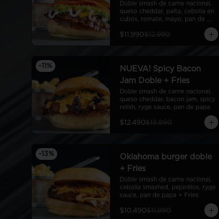
Doble smash de carne nacional, 
queso cheddar, palta, cebolla en 
cubos, tomate, mayo, pan de 
papa
$11.990
$12.990
-
11
%
NUEVA! Spicy Bacon
Jam Doble + Fries
Doble smash de carne nacional, 
queso cheddar, bacon jam, spicy 
relish, ryge sauce, pan de papa
$12.490
$13.990
-
13
%
Oklahoma burger doble
+ Fries
Doble smash de carne nacional, 
cebolla smashed, pepinillos, ryge 
sauce, pan de papa + Fries
$10.490
$11.990