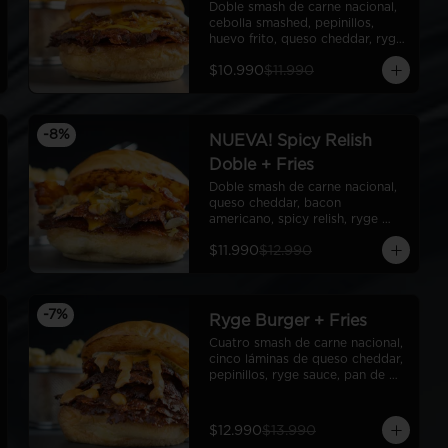
Doble smash de carne nacional, 
cebolla smashed, pepinillos, 
huevo frito, queso cheddar, ryge 
sauce, pan de papa
$10.990
$11.990
-
8
%
NUEVA! Spicy Relish
Doble + Fries
Doble smash de carne nacional, 
queso cheddar, bacon 
americano, spicy relish, ryge 
sauce, pan de papa
$11.990
$12.990
-
7
%
Ryge Burger + Fries
Cuatro smash de carne nacional, 
cinco láminas de queso cheddar, 
pepinillos, ryge sauce, pan de 
papa + Fries
$12.990
$13.990