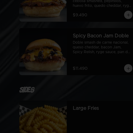
cebolla smashed, pepinillos, 
huevo frito, quedo cheddar, ryge 
sauce, pan de papa
$9.490
Spicy Bacon Jam Doble
Doble smash de carne nacional, 
queso cheddar, bacon Jam, 
Spicy Relish, ryge sauce, pan de 
papa
$11.490
Sides
Large Fries