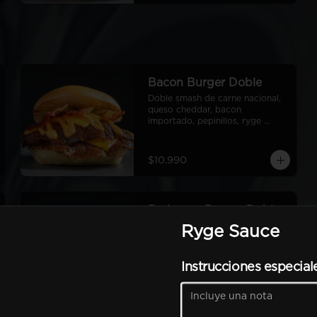
Bacon Burger Doble
Doble smash de carne nacional, 
queso cheddar, bacon 
importado, pepinillos, ryge 
sauce, pan de papa
$10.990
Barbecue Burger Doble
Doble smash de carne nacional, 
Ryge Sauce
queso cheddar, bacon 
americano, pepinillos, salsa 
barbecue americana, aros de 
Instrucciones especial
cebolla americanos, ryge sauce, 
pan de papa
$11.490