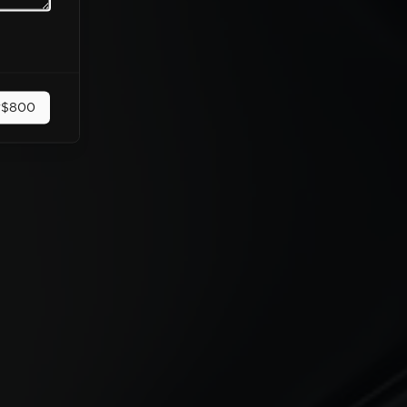
r
$800