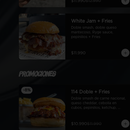
$11.990
$12.990
White Jam + Fries
Doble smash, doble queso 
mantecoso, Ryge sauce, 
pepinillos + Fries
$11.990
Promociones
-
8
%
114 Doble + Fries
Doble smash de carne nacional, 
queso cheddar, cebolla en 
cubos, pepinillos, ketchup, 
mostaza, pan de papa + fries
$10.990
$11.990