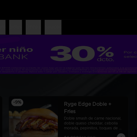
ers
Sides
Drinks
Sauces
-
9
%
Ryge Edge Doble +
Fries
Doble smash de carne nacional, 
doble queso cheddar, cebolla 
morada, pepinillos, toques de 
bbq, ryge sauce, pan de papa + 