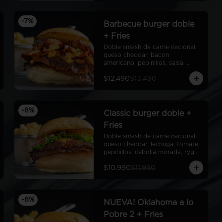
-
7
%
Barbecue burger doble
+ Fries
Doble smash de carne nacional, 
queso cheddar, bacon 
americano, pepinillos, salsa 
barbecue americana, aros de 
$12.490
$13.490
cebolla americanos, ryge sauce, 
pan de papa + Fries
-
8
%
Classic burger doble +
Fries
Doble smash de carne nacional, 
queso cheddar, lechuga, tomate, 
pepinillos, cebolla morada, ryge 
sauce, pan de papa + Fries
$10.990
$11.990
-
8
%
NUEVA! Oklahoma a lo
Pobre 2 + Fries