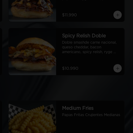
papa
$11.990
Spicy Relish Doble
Doble smashde carne nacional, 
queso cheddar, bacon 
americano, spicy relish, ryge 
sauce, pan de papa
$10.990
Medium Fries
Papas Fritas Crujientes Medianas