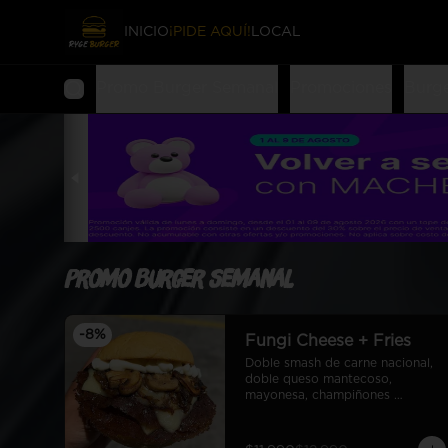
INICIO
¡PIDE AQUÍ!
LOCAL
Promo Burger Semanal
Promociones
Burg
Promo Burger Semanal
-
8
%
Fungi Cheese + Fries
Doble smash de carne nacional, 
doble queso mantecoso, 
mayonesa, champiñones 
salteados y cebolla caramelizada