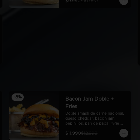
$9.990
$10.990
Fries
-
8
%
Bacon Jam Doble +
Fries
Doble smash de carne nacional, 
queso cheddar, bacon jam, 
pepinillos, pan de papa, ryge 
sauce + fries
$11.990
$12.990