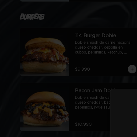
Burgers
114 Burger Doble
Doble smash de carne nacional, 
queso cheddar, cebolla en 
cubos, pepinillos, ketchup, 
mostaza, pan de papa
$9.990
Bacon Jam Doble
Doble smash de carne nacional, 
queso cheddar, bacon Jam, 
pepinillos, ryge sauce, pan de 
papa
$10.990