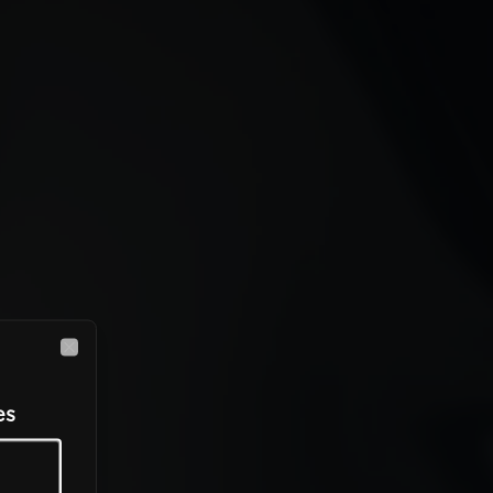
Close
es