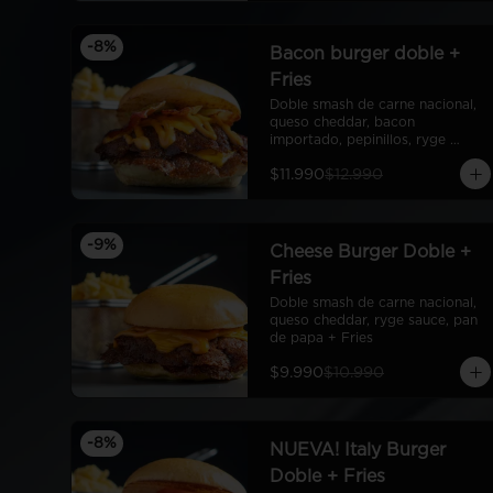
-
8
%
Bacon burger doble +
Fries
Doble smash de carne nacional, 
queso cheddar, bacon 
importado, pepinillos, ryge 
sauce, pan de papa + fries
$11.990
$12.990
-
9
%
Cheese Burger Doble +
Fries
Doble smash de carne nacional, 
queso cheddar, ryge sauce, pan 
de papa + Fries
$9.990
$10.990
-
8
%
NUEVA! Italy Burger
Doble + Fries