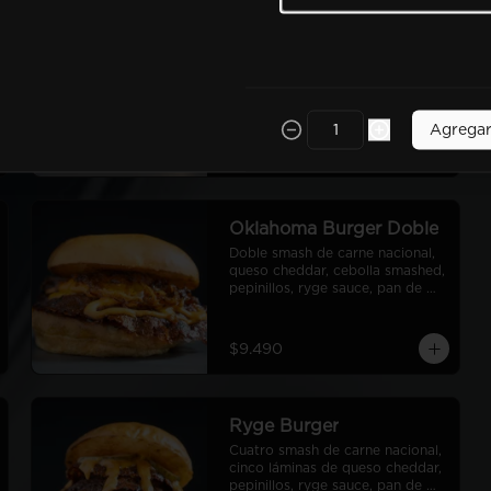
Classic Burger Doble
Doble smash de carne nacional, 
queso cheddar, lechuga, tomate, 
pepinillos, cebolla morada, ryge 
sauce, pan de papa
Agrega
$9.990
Oklahoma Burger Doble
Doble smash de carne nacional, 
queso cheddar, cebolla smashed, 
pepinillos, ryge sauce, pan de 
papa
$9.490
Ryge Burger
Cuatro smash de carne nacional, 
cinco láminas de queso cheddar, 
pepinillos, ryge sauce, pan de 